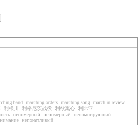
rching band
marching orders
marching song
march in review
德
利根川
利格尼茨战役
利欲熏心
利比亚
ость
непомерный
непомерный
непомпирующий
онимание
непонятливый