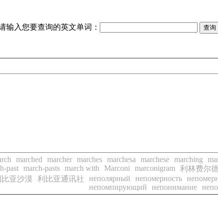
请输入您要查询的英文单词：
rch
marched
marcher
marches
marchesa
marchese
marching
ma
h-past
march-pasts
march with
Marconi
marconigram
利林费尔
неполярный
непомерность
непомерн
利比亚沙漠
利比亚通讯社
непомпирующий
непонимание
неп