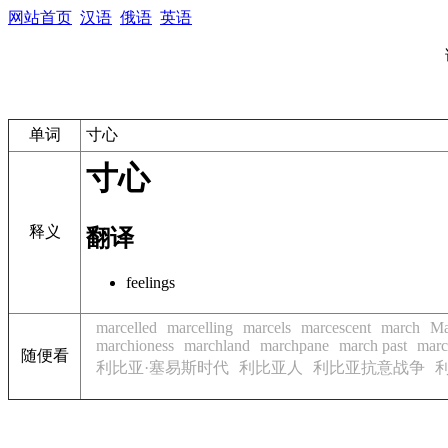
网站首页
汉语
俄语
英语
单词
寸心
寸心
释义
翻译
feelings
marcelled
marcelling
marcels
marcescent
march
Ma
marchioness
marchland
marchpane
march past
marc
随便看
利比亚·塞易斯时代
利比亚人
利比亚抗意战争