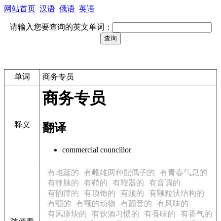
网站首页
汉语
俄语
英语
请输入您要查询的英文单词：
单词
商务专员
商务专员
释义
翻译
commercial councillor
有雌蕊的
有雌雄两种配偶子的
有青春气息的
有静脉的
有鞘的
有鞭器的
有音调的
有韵律的
有顶饰的
有须的
有颗粒状结构的
有颚的
有颚的动物
有颤音的
有风味的
有风疹块的
有饮酒习惯的
有香味的
有香气的