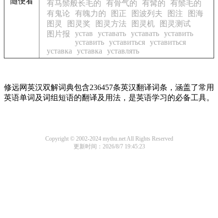
随便看
有马鬃般长毛的
有骨气的
有髯的
有鬃毛的
有鬼论
有魄力的
图正
图波列夫
图注
图海
图灵
图灵奖
图灵方法
图灵机
图灵测试
устав
уставать
уставать
уставить
图片报
уставить
уставиться
уставиться
уставка
уставка
уставлять
修远网英汉双解词典包含236457条英汉翻译词条，涵盖了常用
英语单词及词组短语的翻译及用法，是英语学习的必备工具。
Copyright © 2002-2024 mythu.net All Rights Reserved
更新时间：2026/8/7 19:45:23