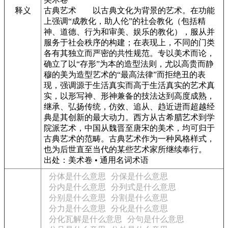
释义
古典艺术
以古典文化为背景的艺术。在功能
上强调“成教化，助人伦”的社会教化（包括精
神、道德、行为和审美、娱乐的教化），服从并
服务于社会秩序的构建；在表现上，不同的门类
各有其独立而严密的共性规范。专以美术而论，
确立了以“存形”为本的造型法则，尤以高贵而静
穆的美为造型艺术的“最高法律”而拒绝丑的表
现，强调源于生活真实而高于生活真实的艺术真
实，以形写神、形神兼备的技法达到高度成熟，
继承、弘扬传统，仿效、追从、趋近进而超越经
典是其创新的最大动力。西方从古希腊艺术到学
院派艺术，中国从魏晋至唐宋的美术，均可归于
古典艺术的范畴。古典艺术作为一种风格样式，
也为后世直至当代的某些艺术家所继续奉行。
出处：美术卷 • 通用名词术语
分体是什么意思
分保是什么意思
分内是什么意思
分列式是什么意思
分别是什么意思
分割是什么意思
分力是什么意思
分化是什么意思
分化瓦解是什么意思
分句是什么意思