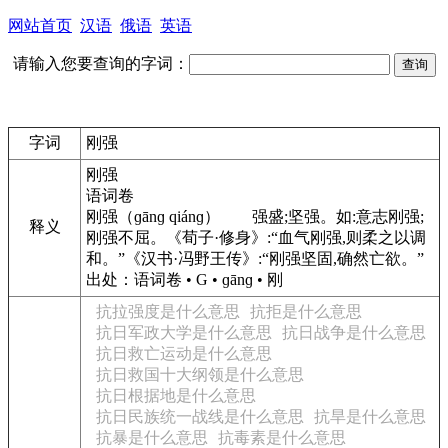
网站首页
汉语
俄语
英语
请输入您要查询的字词：
字词
刚强
刚强
语词卷
刚强
（
ɡānɡ qiánɡ
）
强盛;坚强。如:意志刚强;
释义
刚强不屈。《荀子·修身》:“血气刚强,则柔之以调
和。”《汉书·冯野王传》:“刚强坚固,确然亡欲。”
出处：语词卷 • G • ɡānɡ • 刚
抗拉强度是什么意思
抗拒是什么意思
抗日军政大学是什么意思
抗日战争是什么意思
抗日救亡运动是什么意思
抗日救国十大纲领是什么意思
抗日根据地是什么意思
抗日民族统一战线是什么意思
抗旱是什么意思
抗暴是什么意思
抗毒素是什么意思