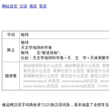
网站首页
汉语
俄语
英语
字词
银纬
银纬
天文学地球科学卷
释义
银纬
见“银道坐标”。
出处：天文学地球科学卷 • 天 文 学 • 天体测
紫砂桃形杯是什么意思
紫砂陶器是什么意思
紫
紫简是什么意思
紫箫记是什么意思
紫绂是什么
随便看
紫脲酸铵是什么意思
紫色是什么意思
紫色土是
минимальный 的意思
минимальный的意思
мин
Greeks
мини-мобиль 的意思
мини-мобиль的意思
修远网汉语字词典收录72225条汉语词条，基本涵盖了全部