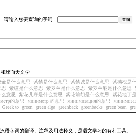
请输入您要查询的字词：
量学和球面天文学
磨金是什么意思
紫禁是什么意思
紫禁城是什么意思
紫穗槐是
意思
紫缰是什么意思
紫罗兰是什么意思
紫罗兰酮是什么意思
什么意思
紫花儿序是什么意思
紫花前胡是什么意思
紫花地丁
иметр的意思
миниметр 的意思
минимизация的意思
минимиз
Greek to
green
green alga
greenback
greenbacks
green bean
gre
常见汉语字词的翻译、注释及用法释义，是语文学习的有利工具。