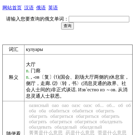
网站首页
汉语
俄语
英语
请输入您要查询的俄文单词：
词汇
кулуары
大厅
n.
门廊
n.
, -ов〔复〕⑴(国会、剧场大厅两侧的)休息室，
释义
侧厅，走廊. ⑵〈转，书〉(消息灵通的政界、社
会人士间的)非正式谈话. Изв`естно из ～ов. 从消
息灵通人士获悉。
оазисный
оао
оао
оаэс
оаэс
об...
об...
об
об
оба
оба
обабиться
обабиться
обагрить
обагрить
обагриться
обагриться
обагрять
обагрять
обагряться
обагряться
обалдевать
обалдевать
обалделый
обалделый
菁菁是什么意思
菂是什么意思
菅是什么意思
随便看