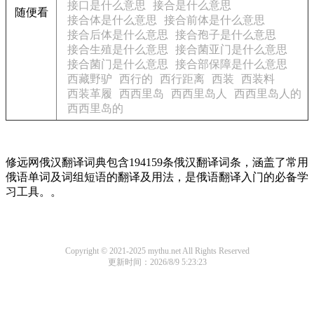
接口是什么意思
接合是什么意思
随便看
接合体是什么意思
接合前体是什么意思
接合后体是什么意思
接合孢子是什么意思
接合生殖是什么意思
接合菌亚门是什么意思
接合菌门是什么意思
接合部保障是什么意思
西藏野驴
西行的
西行距离
西装
西装料
西装革履
西西里岛
西西里岛人
西西里岛人的
西西里岛的
修远网俄汉翻译词典包含194159条俄汉翻译词条，涵盖了常用
俄语单词及词组短语的翻译及用法，是俄语翻译入门的必备学
习工具。。
Copyright © 2021-2025 mythu.net All Rights Reserved
更新时间：2026/8/9 5:23:23