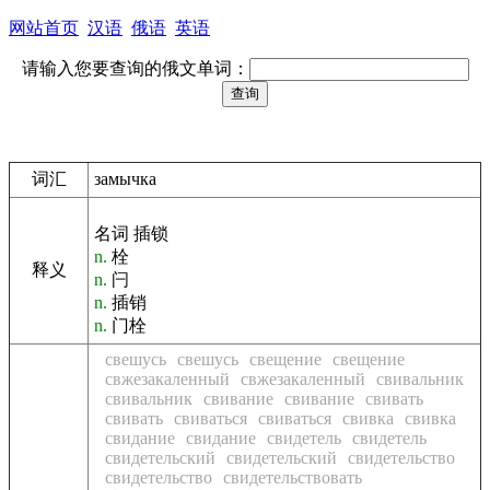
网站首页
汉语
俄语
英语
请输入您要查询的俄文单词：
词汇
замычка
名词 插锁
n.
栓
释义
n.
闩
n.
插销
n.
门栓
свешусь
свешусь
свещение
свещение
свжезакаленный
свжезакаленный
свивальник
свивальник
свивание
свивание
свивать
свивать
свиваться
свиваться
свивка
свивка
свидание
свидание
свидетель
свидетель
свидетельский
свидетельский
свидетельство
свидетельство
свидетельствовать