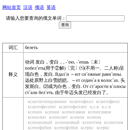
网站首页
汉语
俄语
英语
请输入您要查询的俄文单词：
词汇
белеть
动词 发白，变白，, -`ею, -`еешь〔未〕
побел`еть(用于②解)〔完〕⑴(不用一、二人称)呈
现白色，发白. Вдал`и ～ют сн`ежные равн`ины.
释义
远处原野上白雪皑皑。～ет седин`а в волос`ах. 头
发斑白。⑵成为白色，变白. От ст`арости в`олосы
ст`али бел`еть. 由于年迈头发已经发白了。
ксантогенирование
ксантофилл
ксантофилл
ксантофиллит
ксантофиллит
к.с.в
к.с.в
ксении
ксении
ксеногамия
ксеногамия
ксенолит
ксенолит
ксенон
ксенон
ксеноновый
ксеноновый
ксенотим
ксенотим
ксенофобия
ксенофобия
ксеркс
ксеркс